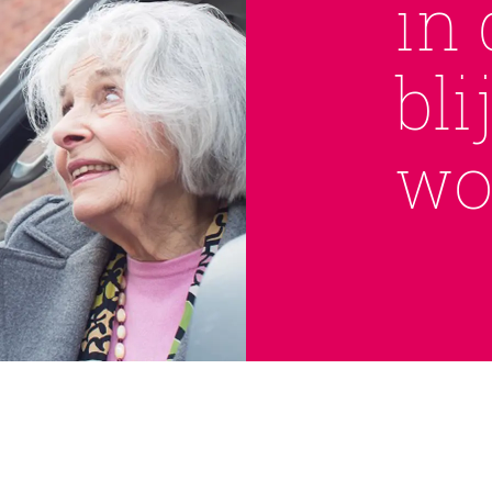
in 
bli
wo