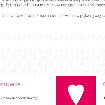
rg. Joris Zorg heeft hiervoor diverse woonzorgcentra in de Kempe
et onderwerp waarover u meer informatie wilt en wij kijken graag 
formatie
Heeft u vragen over zorg, wonen en ondersteuning? Dan kunt u terecht bij Joris Advies. De zorgadviseur luistert naar uw vraag en geeft advies. De zorgadviseur helpt ook bij het aanvragen van indicaties en het organiseren van de zorg. Een advies is persoonlijk. De zorgadviseur heeft zicht op de wachtlijsten om te wonen in onze woonzorgcentra en kan u adviseren over wonen in de wijk, bijvoorbeeld over aanleunwoningen, WMO voorzieningen-en aanpassingen.