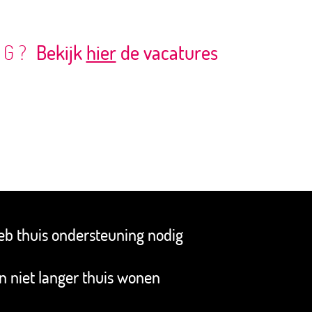
RG?
Bekijk
hier
de vacatures
heb thuis ondersteuning nodig
an niet langer thuis wonen