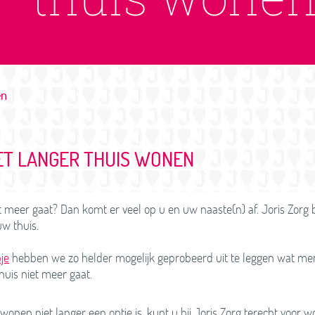
en
IET LANGER THUIS WONEN
et meer gaat? Dan komt er veel op u en uw naaste(n) af. Joris Zorg 
uw thuis.
pje
hebben we zo helder mogelijk geprobeerd uit te leggen wat m
huis niet meer gaat.
 wonen niet langer een optie is, kunt u bij Joris Zorg terecht voor