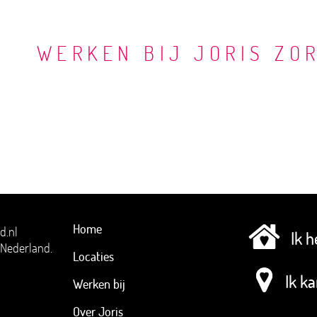
WERKEN BIJ JORIS ZO
Home
Ik 
tNederland.
Locaties
Ik k
Werken bij
Over Joris