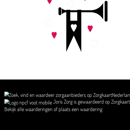
Joris Zorg
is gewaardeerd op Zorgkaar
Bekijk alle waarderingen
of
plaats een waardering