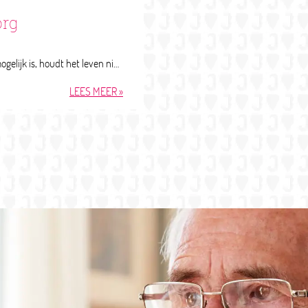
org
Als genezing niet meer mogelijk is, houdt het leven niet meteen op. Vaak zijn er nog veel onbeantwoorde vragen en onzekerheden. En is er behoefte aan zorg. Zorg die gericht is op het verlichten van lichamelijke pijn, maar ook op vraagstukken op psychologisch, sociaal en spiritueel vlak. Palliatieve zorg draagt bij aan een zo hoog mogelijke kwaliteit van leven. En aan een waardig afscheid. Zowel voor onze cliënt als zijn of haar naasten.
LEES MEER