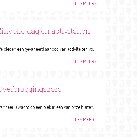
LEES MEER
Zinvolle dag en activiteiten
We bieden een gevarieerd aanbod van activiteiten voor een zinvolle dag voor de bewoners van onze zorgcentra. Zij bepalen zelf wat zij verstaan onder een zinvolle dag. Hier geven we zo goed mogelijk invulling aan. De welzijnsmedewerkers spelen in wat er per dag nodig is. Onze prettig ingerichte huiskamers bieden volop mogelijkheden voor activiteiten. Bij mooi weer vertoeven we heerlijk in de tuin. Niks moet en er kan heel veel.
LEES MEER
Overbruggingszorg
Wanneer u wacht op een plek in één van onze huizen, ontvangt u overbruggingszorg. Dit kan zorg thuis zijn. Of een tijdelijke opname in een ander zorgcentrum. Wanneer uitstel van een opname niet langer kan, vindt een spoedopname plaats. U krijgt dan binnen zes weken een plek in een zorgcentrum.
LEES MEER