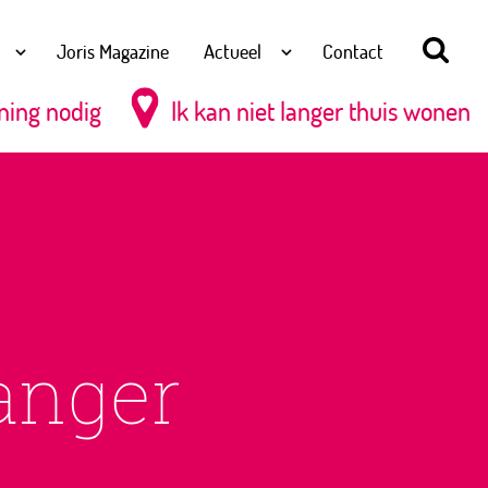
Joris Magazine
Actueel
Contact
ning nodig
Ik kan niet langer thuis wonen
langer
n