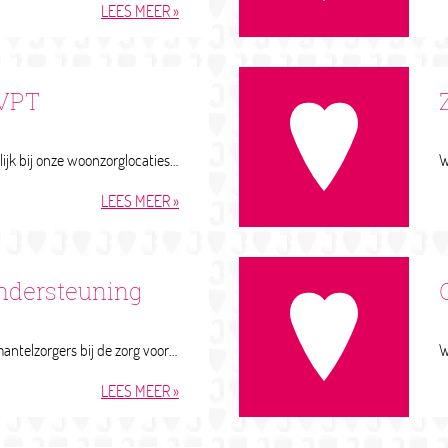
LEES MEER
 VPT
Geclusterde VPT is mogelijk bij onze woonzorglocaties in Middelbeers en Hoogeloon. In samenwerking met Wooninc. en WSZ zijn een aantal woningen bij de Ganzeakkers in Middelbeers en den Bogerd in Hoogeloon, beschikbaar gesteld voor het leveren van geclusterde VPT. Hiervoor is een WLZ indicatie VV4 - VV5 of VV6 nodig en een inschrijving in Wooniezie.nl.
LEES MEER
ndersteuning
Joris Zorg ondersteunt mantelzorgers bij de zorg voor hun verwant, onder andere door het bieden van mantelzorgondersteuning. Wanneer hun verwant in een van onze huizen woont, zijn en blijven zij betrokken bij de dagelijkse zorg. Zij gaan op bezoek, doen de was en begeleiden hun verwant tijdens activiteiten. Lukt het even wat minder goed? Dan zijn we er voor de mantelzorgers. Zij hoeven het niet alleen te doen.
LEES MEER