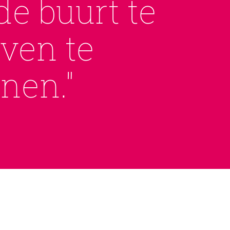
de buurt te
jven te
nen."