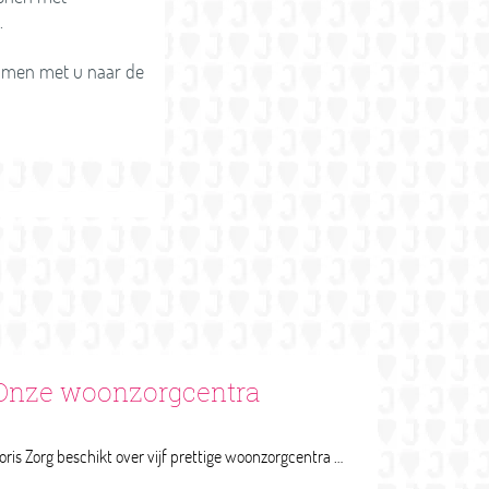
n.
samen met u naar de
Onze woonzorgcentra
Joris Zorg beschikt over vijf prettige woonzorgcentra in de Brabantse Kempen. Ieder woonzorgcentrum heeft zijn eigen sfeer en kenmerken.