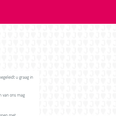
begeleidt u graag in
en van ons mag
 wonen met