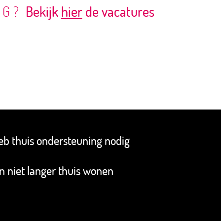
RG?
Bekijk
hier
de vacatures
heb thuis ondersteuning nodig
an niet langer thuis wonen