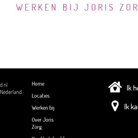
WERKEN BIJ JORIS ZO
Home
Ik 
tNederland.
Locaties
Ik k
Werken bij
Over Joris
Zorg