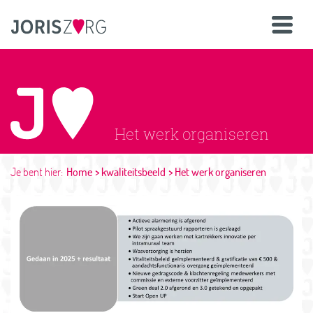
Het werk organiseren
Je bent hier:
Home
kwaliteitsbeeld
Het werk organiseren