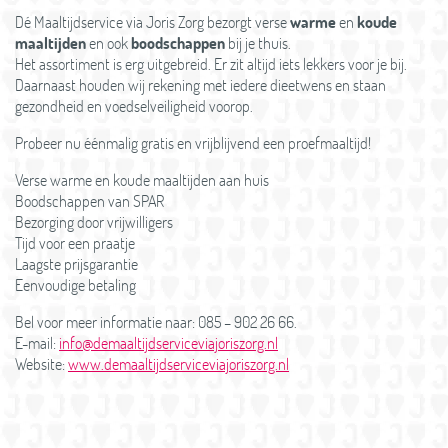
Dé Maaltijdservice via Joris Zorg bezorgt verse
warme
en
koude
maaltijden
en ook
boodschappen
bij je thuis.
Het assortiment is erg uitgebreid. Er zit altijd iets lekkers voor je bij.
Daarnaast houden wij rekening met iedere dieetwens en staan
gezondheid en voedselveiligheid voorop.
Probeer nu éénmalig gratis en vrijblijvend een proefmaaltijd!
Verse warme en koude maaltijden aan huis
Boodschappen van SPAR
Bezorging door vrijwilligers
Tijd voor een praatje
Laagste prijsgarantie
Eenvoudige betaling
Bel voor meer informatie naar: 085 – 902 26 66.
E-mail:
info@demaaltijdserviceviajoriszorg.nl
Website:
www.demaaltijdserviceviajoriszorg.nl