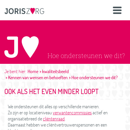
Hoe ondersteunen we dit?
Je bent hier:
Home
kwaliteitsbeeld
Kennen van wensen en behoeften
Hoe ondersteunen we dit?
OOK ALS HET EVEN MINDER LOOPT
We ondersteunen dit alles op verschillende manieren.
Zo zijn er op locatieniveau
verwantencommissies
actief en
organisatiebreed de
cliëntenraad
.
Daarnaast hebben we cliëntvertrouwenspersonen en een