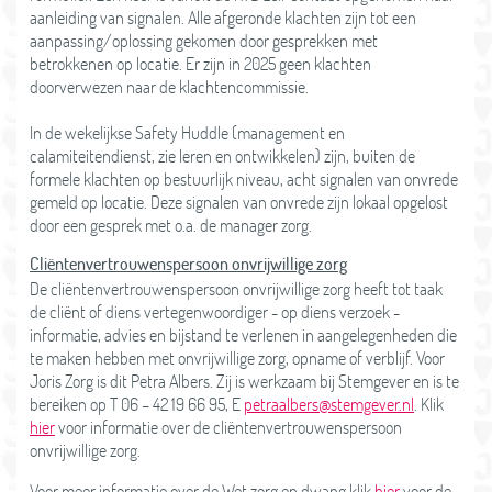
aanleiding van signalen. Alle afgeronde klachten zijn tot een
aanpassing/oplossing gekomen door gesprekken met
betrokkenen op locatie. Er zijn in 2025 geen klachten
doorverwezen naar de klachtencommissie.
In de wekelijkse Safety Huddle (management en
calamiteitendienst, zie leren en ontwikkelen) zijn, buiten de
formele klachten op bestuurlijk niveau, acht signalen van onvrede
gemeld op locatie. Deze signalen van onvrede zijn lokaal opgelost
door een gesprek met o.a. de manager zorg.
Cliëntenvertrouwenspersoon onvrijwillige zorg
De cliëntenvertrouwenspersoon onvrijwillige zorg heeft tot taak
de cliënt of diens vertegenwoordiger - op diens verzoek -
informatie, advies en bijstand te verlenen in aangelegenheden die
te maken hebben met onvrijwillige zorg, opname of verblijf. Voor
Joris Zorg is dit Petra Albers. Zij is werkzaam bij Stemgever en is te
bereiken op T 06 – 42 19 66 95, E
petraalbers@stemgever.nl
. Klik
hier
voor informatie over de cliëntenvertrouwenspersoon
onvrijwillige zorg.
Voor meer informatie over de Wet zorg en dwang klik
hier
voor de