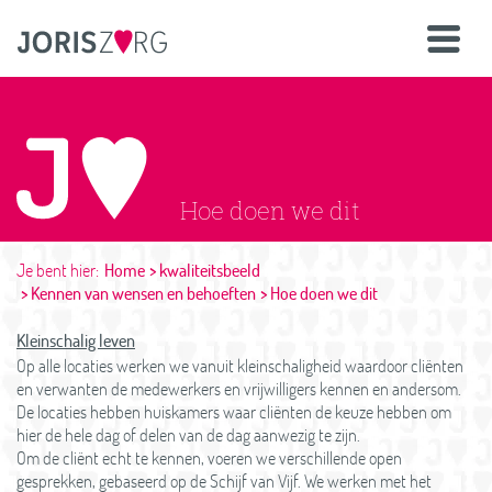
Hoe doen we dit
Je bent hier:
Home
kwaliteitsbeeld
Kennen van wensen en behoeften
Hoe doen we dit
Kleinschalig leven
Op alle locaties werken we vanuit kleinschaligheid waardoor cliënten
en verwanten de medewerkers en vrijwilligers kennen en andersom.
De locaties hebben huiskamers waar cliënten de keuze hebben om
hier de hele dag of delen van de dag aanwezig te zijn.
Om de cliënt echt te kennen, voeren we verschillende open
gesprekken, gebaseerd op de Schijf van Vijf. We werken met het