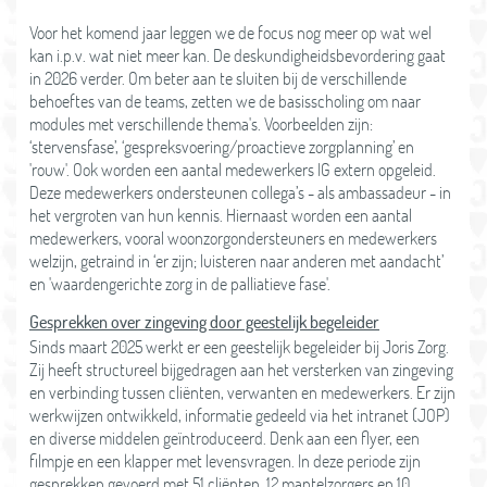
Voor het komend jaar leggen we de focus nog meer op wat wel
kan i.p.v. wat niet meer kan. De deskundigheidsbevordering gaat
in 2026 verder. Om beter aan te sluiten bij de verschillende
behoeftes van de teams, zetten we de basisscholing om naar
modules met verschillende thema's. Voorbeelden zijn:
‘stervensfase’, ‘gespreksvoering/proactieve zorgplanning’ en
'rouw'. Ook worden een aantal medewerkers IG extern opgeleid.
Deze medewerkers ondersteunen collega’s - als ambassadeur - in
het vergroten van hun kennis. Hiernaast worden een aantal
medewerkers, vooral woonzorgondersteuners en medewerkers
welzijn, getraind in ‘er zijn; luisteren naar anderen met aandacht’
en 'waardengerichte zorg in de palliatieve fase'.
Gesprekken over zingeving door geestelijk begeleider
Sinds maart 2025 werkt er een geestelijk begeleider bij Joris Zorg.
Zij heeft structureel bijgedragen aan het versterken van zingeving
en verbinding tussen cliënten, verwanten en medewerkers. Er zijn
werkwijzen ontwikkeld, informatie gedeeld via het intranet (JOP)
en diverse middelen geïntroduceerd. Denk aan een flyer, een
filmpje en een klapper met levensvragen. In deze periode zijn
gesprekken gevoerd met 51 cliënten, 12 mantelzorgers en 10