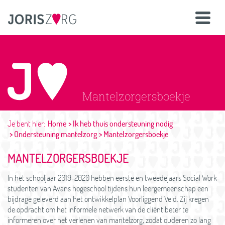
Mantelzorgersboekje
Je bent hier:
Home
Ik heb thuis ondersteuning nodig
Ondersteuning mantelzorg
Mantelzorgersboekje
MANTELZORGERSBOEKJE
In het schooljaar 2019-2020 hebben eerste en tweedejaars Social Work
studenten van Avans hogeschool tijdens hun leergemeenschap een
bijdrage geleverd aan het ontwikkelplan Voorliggend Veld. Zij kregen
de opdracht om het informele netwerk van de cliënt beter te
informeren over het verlenen van mantelzorg, zodat ouderen zo lang