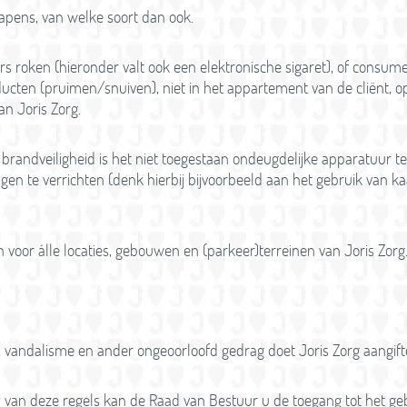
pens, van welke soort dan ook.
rs roken (hieronder valt ook een elektronische sigaret), of consum
ucten (pruimen/snuiven),
niet in het appartement van de cliënt, op
an Joris Zorg.
brandveiligheid is het niet toegestaan ondeugdelijke apparatuur t
ngen te verrichten (denk hierbij bijvoorbeeld aan het gebruik van k
 voor álle locaties, gebouwen en (parkeer)terreinen van Joris Zorg
d, vandalisme en ander ongeoorloofd gedrag doet Joris Zorg aangifte 
en van deze regels kan de Raad van Bestuur u de toegang tot het g