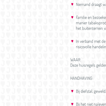
Niemand draagt wa
Familie en bezoeke
manier tabaksprod
het buitenterrein v
In verband met de 
risicovolle handeli
WAAR:
Deze huisregels gelden
HANDHAVING:
Bij diefstal, gewel
Bij het niet nalev