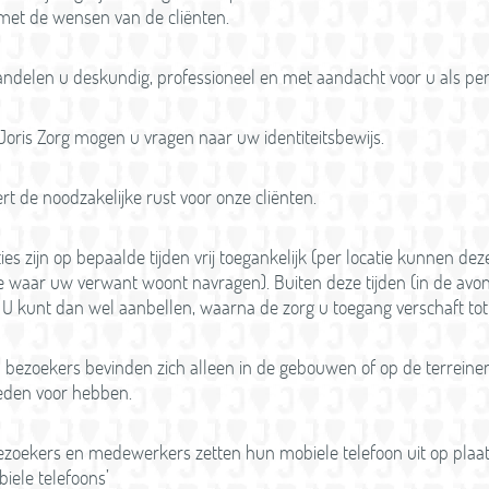
met de wensen van de cliënten.
delen u deskundig, professioneel en met aandacht voor u als pe
ris Zorg mogen u vragen naar uw identiteitsbewijs.
rt de noodzakelijke rust voor onze cliënten.
ies zijn op bepaalde tijden vrij toegankelijk (per locatie kunnen deze 
tie waar uw verwant woont navragen). Buiten deze tijden (in de avo
 U kunt dan wel aanbellen, waarna de zorg u toegang verschaft tot 
n bezoekers bevinden zich alleen in de gebouwen of op de terreinen 
reden voor hebben.
 bezoekers en medewerkers zetten hun mobiele telefoon uit op plaa
iele telefoons’