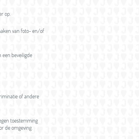
er op.
maken van foto- en/of
n een beveiligde
criminatie of andere
regen toestemming
oor de omgeving.