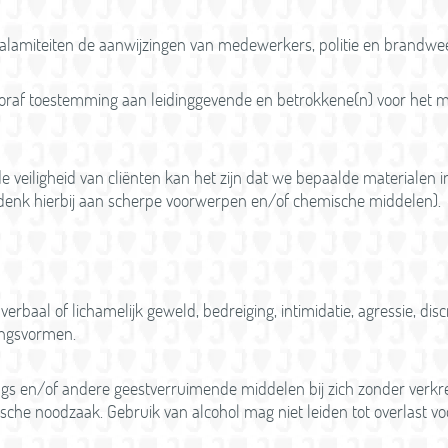
 calamiteiten de aanwijzingen van medewerkers, politie en brandwe
ooraf toestemming aan leidinggevende en betrokkene(n) voor het 
e veiligheid van cliënten kan het zijn dat we bepaalde materialen i
denk hierbij aan scherpe voorwerpen en/of chemische middelen).
erbaal of lichamelijk geweld, bedreiging, intimidatie, agressie, dis
ngsvormen.
gs en/of andere geestverruimende middelen bij zich zonder verk
che noodzaak. Gebruik van alcohol mag niet leiden tot overlast v